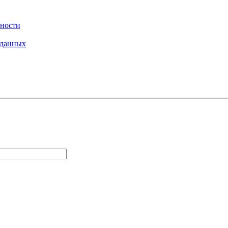
ности
 данных