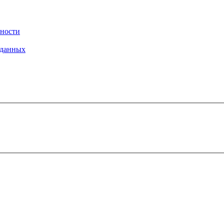
ности
 данных